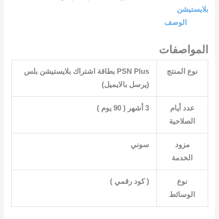
بلايستيشن
الوصف
المواصفات
نوع المنتج
‎PSN Plus بطاقة اشتراك بلايستيشن بلس
(يرسل بالايميل)‎
عدد أيام
3 أشهر ( 90 يوم )
الصلاحية
مزود
الخدمة
نوع
الوسائط