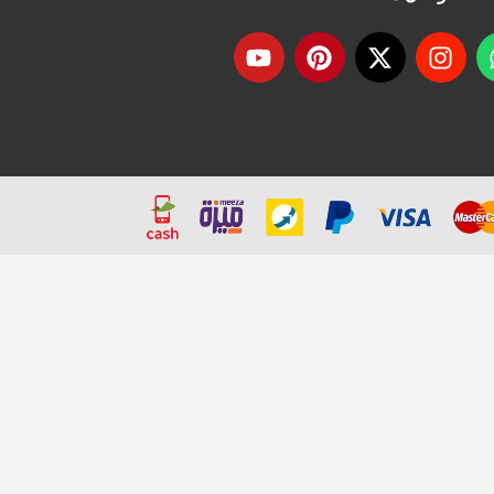
Y
P
X
I
o
i
-
n
u
n
t
s
t
t
w
t
u
e
i
a
b
r
t
g
e
e
t
r
s
e
a
t
r
m