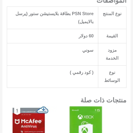
المواصفات
نوع المنتج
‎PSN Store بطاقة بلايستيشن ستور (يرسل
بالايميل)‎
القيمة
60 دولار‎
مزود
الخدمة
نوع
الوسائط
منتجات ذات صلة
السعر
السعر
السعر
السعر
الأصلي
الحالي
الأصلي
الحال
هو:
هو:
هو:
هو:
2.00.
EGP7,532.00.
EGP1,132.00.
EGP1,252.00.