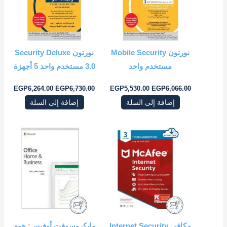
نورتون Mobile Security
نورتون Security Deluxe
مستخدم واحد
3.0 مستخدم واحد 5 أجهزة
EGP
6,264.00
EGP
6,730.00
EGP
5,530.00
EGP
6,066.00
إضافة إلى السلة
إضافة إلى السلة
السعر
السعر
السعر
السعر
الأصلي
الحالي
الأصلي
الحالي
هو:
هو:
هو:
هو:
EGP12,864.00.
EGP13,532.00.
EGP6,451.00.
EGP6,718.00.
مكافي Internet Security
مايكروسوفت أوفيس: هوم