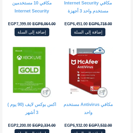
مكافي Internet Security
مكافي 10 مستخدمين
مستخدم واحد 3 أجهزة
Internet Security
EGP
7,399.00
EGP
8,064.00
EGP
6,451.00
EGP
6,718.00
إضافة إلى السلة
إضافة إلى السلة
السعر
السعر
السعر
السعر
الأصلي
الحالي
الأصلي
الحال
هو:
هو:
هو:
هو:
0.00.
EGP2,334.00.
EGP6,932.00.
EGP7,532.00.
مكافي Antivirus مستخدم
اكس بوكس لايف (90 يوم )
واحد
3 أشهر
EGP
2,200.00
EGP
2,334.00
EGP
6,932.00
EGP
7,532.00