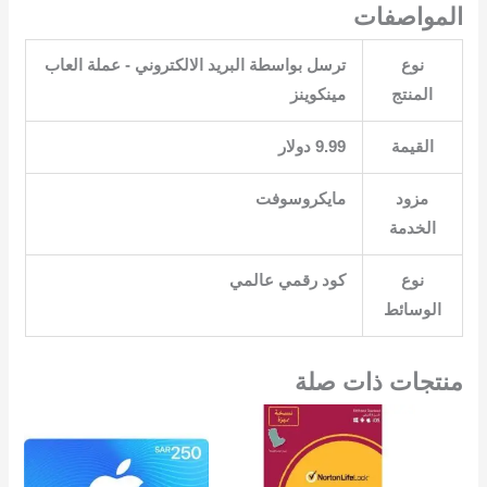
المواصفات
نوع
‎ترسل بواسطة البريد الالكتروني ‎-‎ عملة العاب
المنتج
مينكوينز‎
القيمة
‎9.99 دولار‎
مزود
الخدمة
نوع
الوسائط
منتجات ذات صلة
السعر
السعر
السعر
السعر
الأصلي
الحالي
الأصلي
الحال
هو:
هو:
هو:
هو:
2.00.
EGP4,798.00.
EGP6,199.00.
EGP6,864.00.