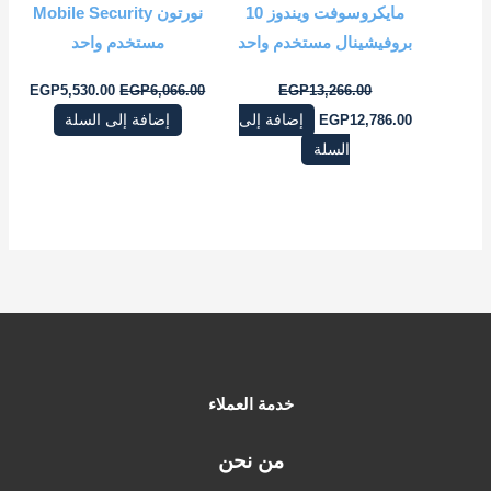
مايكروسوفت ويندوز 10
نورتون Mobile Security
بروفيشينال مستخدم واحد
مستخدم واحد
EGP
5,530.00
EGP
6,066.00
EGP
13,266.00
12,786.00
EGP
إضافة إلى
إضافة إلى السلة
السلة
خدمة العملاء
من نحن