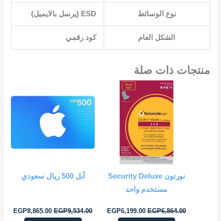
نوع الوسائط
‎ESD (يرسل بالايميل)‎
الشكل العام
منتجات ذات صلة
السعر
السعر
السعر
السعر
الأصلي
الحالي
الأصلي
الحال
هو:
هو:
هو:
هو:
5.00.
EGP9,534.00.
EGP6,199.00.
EGP6,864.00.
نورتون Security Deluxe
أبل 500 ريال سعودي
مستخدم واحد
EGP
8,865.00
EGP
9,534.00
EGP
6,199.00
EGP
6,864.00