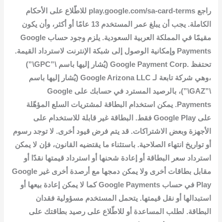
راجع play.google.com/sa-card-terms للاطّلاع على الأحكام
الكاملة. يجب أن يبلغ عمر المستخدم 13 عامًا أو أكثر، وأن يكون
مقيمًا في المملكة العربية السعودية. يلزم وجود حساب Google
Payments وإمكانية الوصول إلى شبكة الإنترنت لاسترداد القيمة.
تحتفظ .Google Payment Corp (يُشار إليها باسم \”GPC\”)
،وهي شركة تابعة لـ Google Arizona LLC (يُشار إليها باسم
\”GAZ\”)، بالرصيد المسترد في حسابك على Google
Payments. يمكن استخدام البطاقة لمشتريات السلع المؤهّلة
على Google Play فقط. البطاقة غير قابلة للاستخدام على
الأجهزة وبعض الاشتراكات. قد يتم فرض قيود أخرى. لا توجد رسوم
أو تواريخ انتهاء الصلاحية. باستثناء ما يقتضيه القانون، فإن لا يمكن
استرداد سعر البطاقة أو إعادة شحنها أو استرداد قيمتها نقدًا أو
مقابل بطاقات أخرى ولا يمكن دمجها مع أرصدة أخرى غير Google
Play في حساب Google Payments كما لا يمكن إعادة بيعها أو
استبدالها أو نقل قيمتها. يتحمل المستخدم مسؤولية فقدان
البطاقة. لطلب المساعدة أو للاطّلاع على رصيد بطاقتك على