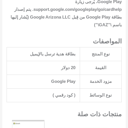
Google Play، يُرجى زيارة
support.google.com/googleplay/go/cardhelp. يتم إصدار
بطاقة Google Play من قِبل Google Arizona LLC (يُشار إليها
باسم \”GAZ\”)
المواصفات
نوع المنتج
بطاقة هدية ترسل بالإيميل‎
القيمة
20 دولار‎
مزود الخدمة
Google Play
نوع الوسائط
منتجات ذات صلة
السعر
السعر
السعر
السعر
الأصلي
الحالي
الأصلي
الحالي