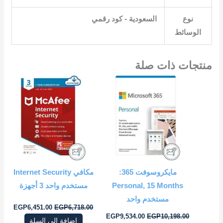
نوع
الوسائط
منتجات ذات صلة
السعر
السعر
السعر
السعر
الأصلي
الحالي
الأصلي
الحال
هو:
هو:
هو:
هو:
1.00.
EGP6,718.00.
EGP9,534.00.
EGP10,198.00.
مايكروسوفت 365:
مكافي Internet Security
Personal, 15 Months
مستخدم واحد 3 أجهزة
مستخدم واحد
EGP
6,451.00
EGP
6,718.00
EGP
9,534.00
EGP
10,198.00
إضافة إلى السلة