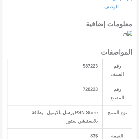
الوصف
معلومات إضافية
المواصفات
رقم
587223
الصنف
رقم
720223
المصنع
نوع المنتج
‎PSN Store يرسل بالايميل ‎-‎ بطاقة
بلايستيشن ستور‎
القيمة
83$