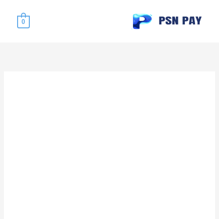
خطي
لى
0
لمحتوى
السعر
السعر
الأصلي
الحالي
هو:
هو:
EGP1,448.00.
EGP1,649.00.