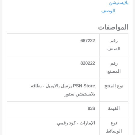
بلايستيشن
الوصف
المواصفات
رقم
687222
الصنف
رقم
820222
المصنع
نوع المنتج
‎PSN Store يرسل بالايميل ‎-‎ بطاقة
بلايستيشن ستور‎
القيمة
83$
نوع
الوسائط