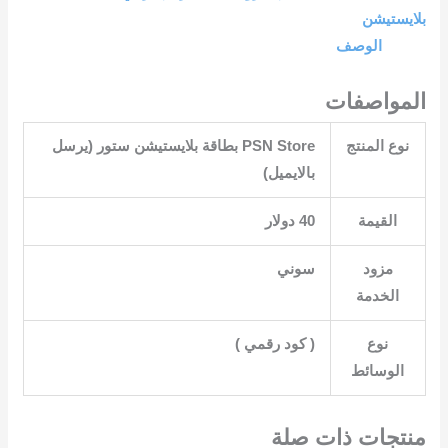
بلايستيشن
الوصف
المواصفات
نوع المنتج
‎PSN Store بطاقة بلايستيشن ستور (يرسل
بالايميل)‎
القيمة
40 دولار‎
مزود
الخدمة
نوع
الوسائط
منتجات ذات صلة