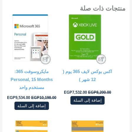
منتجات ذات صلة
السعر
السعر
السعر
السع
الأصلي
الحالي
الأصلي
الحال
هو:
هو:
هو:
هو:
.00.
EGP10,198.00.
EGP7,532.00.
EGP8,200.00.
اكس بوكس لايف ‎365 يوم (
مايكروسوفت 365:
12 شهر‎ )
Personal, 15 Months
مستخدم واحد
EGP
7,532.00
EGP
8,200.00
EGP
9,534.00
EGP
10,198.00
إضافة إلى السلة
إضافة إلى السلة
السعر
السعر
السعر
السعر
الأصلي
الحالي
الأصلي
الحال