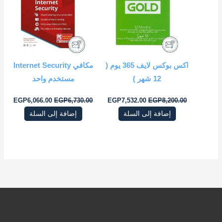
اكس بوكس لايف ‎365 يوم (
مكافي Internet Security
12 شهر‎ )
مستخدم واحد
EGP
6,066.00
EGP
6,730.00
EGP
7,532.00
EGP
8,200.00
إضافة إلى السلة
إضافة إلى السلة